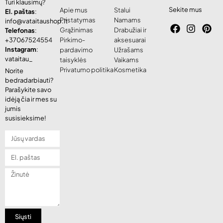
Turi klausimų?
Sekite mus
Apie mus
Stalui
El. paštas
:
Pristatymas
Namams
info@vataitaushop.lt
Grąžinimas
Drabužiai ir
Telefonas
:
+37067524554
Pirkimo-
aksesuarai
Instagram
:
pardavimo
Užrašams
vataitau_
taisyklės
Vaikams
Privatumo politika
Kosmetika
Norite
bedradarbiauti?
Parašykite savo
idėją čia ir mes su
jumis
susisieksime!
Siųsti