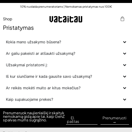
10% nuolaida prenumeratoriams | Nemokamas pristatymas nuo 100€
Shop
Pristatymas
Kokia mano užsakymo būsena?
Ar galiu pakeisti ar atšaukti užsakymą?
Užsakymai pristatomi į:
Iš kur siunčiame ir kada gausite savo užsakymą?
Ar reikės mokėti muito ar kitus mokečius?
Kaip supakuojame prekes?
Prenumeruok naujienlaiškį ir skaityk
nemokamą gidą apie tai, kaip GenZ
El.
Prenumeruoti
spalvas mums sugrąžino.
paštas
→