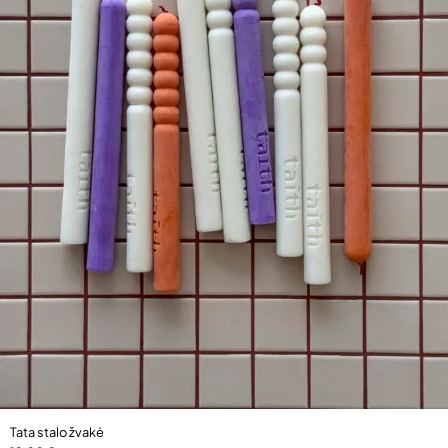
Tata stalo žvakė