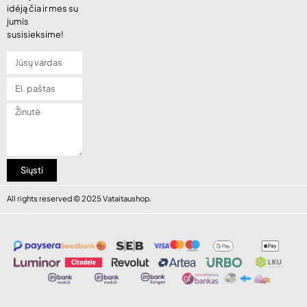
idėją čia ir mes su
jumis
susisieksime!
Siųsti
All rights reserved © 2025 Vataitaushop.