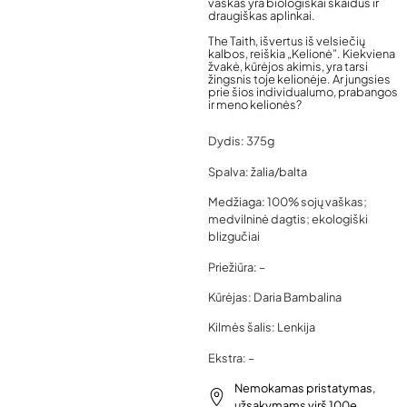
vaškas yra biologiškai skaidus ir
draugiškas aplinkai.
The Taith, išvertus iš velsiečių
kalbos, reiškia „Kelionė”. Kiekviena
žvakė, kūrėjos akimis, yra tarsi
žingsnis toje kelionėje. Ar jungsies
prie šios individualumo, prabangos
ir meno kelionės?
Dydis: 375g
Spalva: žalia/balta
Medžiaga: 100% sojų vaškas;
medvilninė dagtis; ekologiški
blizgučiai
Priežiūra: –
Kūrėjas: Daria Bambalina
Kilmės šalis: Lenkija
Ekstra: –
Nemokamas pristatymas,
užsakymams virš 100e