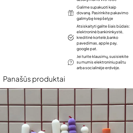
Galime supakuoti kaip
dovaną. Pasirinkite pakavimo
galimybę krepšelyje
Atsiskaityti galite šiais būdais:
elektroninė bankininkystė,
kreditinė kortelė,banko
pavedimas, apple pay,
google pat.
Jei turite klausimų, susisiekite
su mumis elektroniniu paštu
arba socialinėje erdvėje.
Panašūs produktai