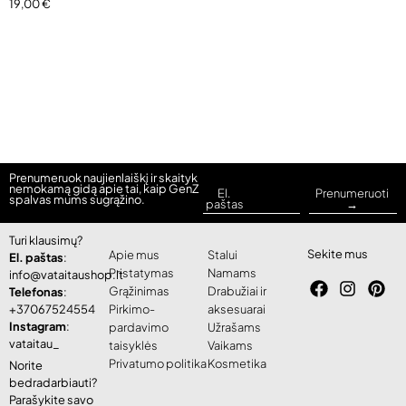
19,00
€
Prenumeruok naujienlaiškį ir skaityk
nemokamą gidą apie tai, kaip GenZ
El.
Prenumeruoti
spalvas mums sugrąžino.
paštas
→
Turi klausimų?
Sekite mus
Apie mus
Stalui
El. paštas
:
Pristatymas
Namams
info@vataitaushop.lt
Grąžinimas
Drabužiai ir
Telefonas
:
+37067524554
Pirkimo-
aksesuarai
Instagram
:
pardavimo
Užrašams
vataitau_
taisyklės
Vaikams
Privatumo politika
Kosmetika
Norite
bedradarbiauti?
Parašykite savo