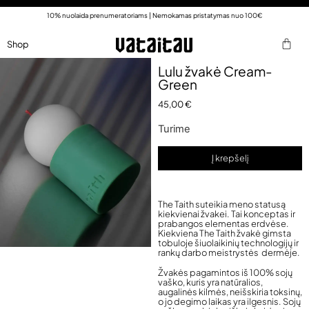
10% nuolaida prenumeratoriams | Nemokamas pristatymas nuo 100€
Shop
Lulu žvakė Cream-
Green
45,00
€
Turime
Į krepšelį
The Taith suteikia meno statusą
kiekvienai žvakei. Tai konceptas ir
prabangos elementas erdvėse.
Kiekviena The Taith žvakė gimsta
tobuloje šiuolaikinių technologijų ir
rankų darbo meistrystės dermėje.
Žvakės pagamintos iš 100% sojų
vaško, kuris yra natūralios,
augalinės kilmės, neišskiria toksinų,
o jo degimo laikas yra ilgesnis. Sojų