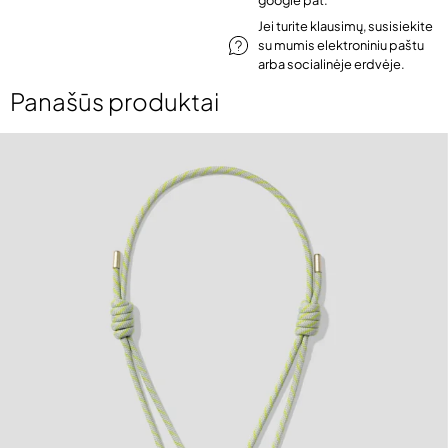
Jei turite klausimų, susisiekite
su mumis elektroniniu paštu
arba socialinėje erdvėje.
Panašūs produktai