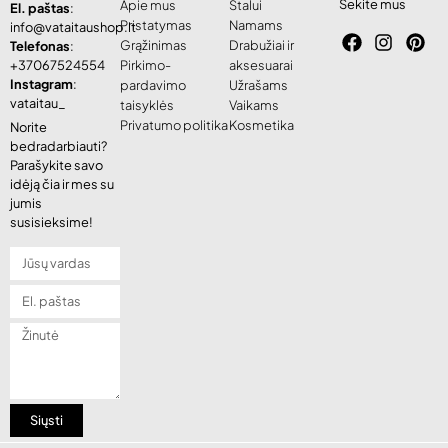
Sekite mus
Apie mus
Stalui
El. paštas
:
Pristatymas
Namams
info@vataitaushop.lt
Grąžinimas
Drabužiai ir
Telefonas
:
+37067524554
Pirkimo-
aksesuarai
Instagram
:
pardavimo
Užrašams
vataitau_
taisyklės
Vaikams
Privatumo politika
Kosmetika
Norite
bedradarbiauti?
Parašykite savo
idėją čia ir mes su
jumis
susisieksime!
Siųsti