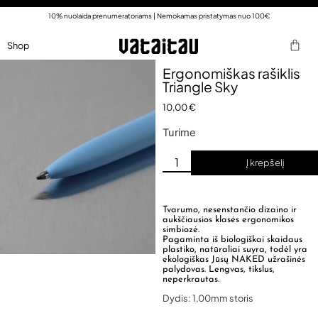
10% nuolaida prenumeratoriams | Nemokamas pristatymas nuo 100€
Shop
Ergonomiškas rašiklis
Triangle Sky
10,00
€
Turime
Į krepšelį
Tvarumo, nesenstančio dizaino ir
aukščiausios klasės ergonomikos
simbiozė.
Pagaminta iš biologiškai skaidaus
plastiko, natūraliai suyra, todėl yra
ekologiškas Jūsų NAKED užrašinės
palydovas. Lengvas, tikslus,
neperkrautas.
Dydis: 1,00mm storis