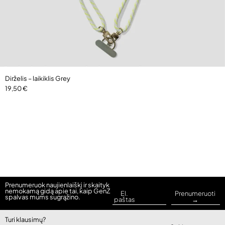
Dirželis – laikiklis Grey
19,50
€
Prenumeruok naujienlaiškį ir skaityk
nemokamą gidą apie tai, kaip GenZ
El.
Prenumeruoti
spalvas mums sugrąžino.
paštas
→
Turi klausimų?