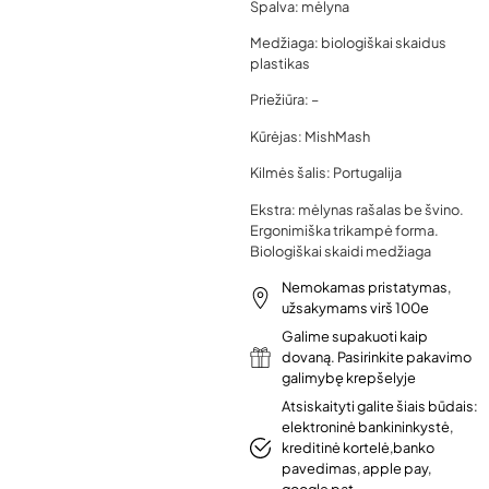
Spalva: mėlyna
Medžiaga: biologiškai skaidus
plastikas
Priežiūra: –
Kūrėjas: MishMash
Kilmės šalis: Portugalija
Ekstra: mėlynas rašalas be švino.
Ergonimiška trikampė forma.
Biologiškai skaidi medžiaga
Nemokamas pristatymas,
užsakymams virš 100e
Galime supakuoti kaip
dovaną. Pasirinkite pakavimo
galimybę krepšelyje
Atsiskaityti galite šiais būdais:
elektroninė bankininkystė,
kreditinė kortelė,banko
pavedimas, apple pay,
google pat.