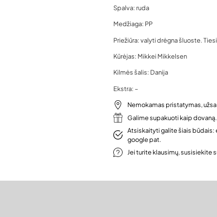
Spalva: ruda
Medžiaga: PP
Priežiūra: valyti drėgna šluoste. Tiesi
Kūrėjas: Mikkei Mikkelsen
Kilmės šalis: Danija
Ekstra: –
Nemokamas pristatymas, užsa
Galime supakuoti kaip dovaną.
Atsiskaityti galite šiais būdai
google pat.
Jei turite klausimų, susisiekite