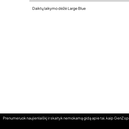
Daiktų laikymo dėžė Large Blue
Prenumeruok naujienlaiškį ir skaityk nemokamą gidą apie tai, kaip GenZ s