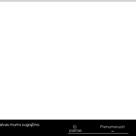
palvas mums sugrąžino.
El.
Prenumeruoti
paštas
→