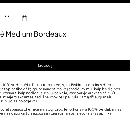
ėžė Medium Bordeaux
Į krepšelį
dėžė su dangčiu. Tai tas retas atvejis, kai išskirtinis dizainas dera su
eto plastiko dėžę galite naudoti daiktų sandėliavimui, kaip baldą, nes
tų tarnauti kaip nedidelis staliukas vaikų kambaryje ar svetainėje. O
kus interjero akcentas, tad išnaudokite spalvų kuriamą džiaugsmą ir
rtiniu dizaino objektu.
rto, atsparaus chemikalams polipropileno, kuris yra 100% perdirbamas,
bamas daug kartų, saugus sąlyčiui su maistu ir netoksiškas aplinkai.