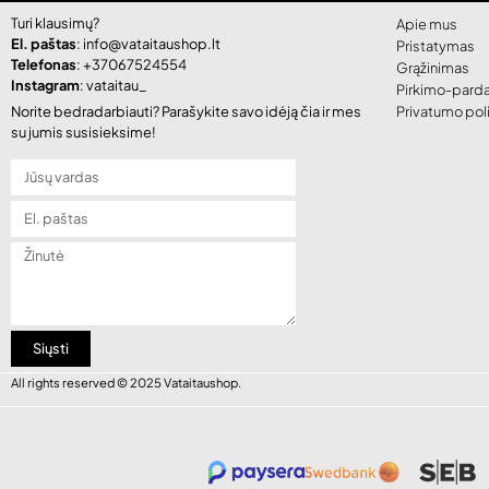
Turi klausimų?
Apie mus
El. paštas
: info@vataitaushop.lt
Pristatymas
Telefonas
: +37067524554
Grąžinimas
Instagram
: vataitau_
Pirkimo-parda
Norite bedradarbiauti? Parašykite savo idėją čia ir mes
Privatumo poli
su jumis susisieksime!
Siųsti
All rights reserved © 2025 Vataitaushop.