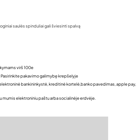
oginiai saulės spinduliai gali šviesinti spalvą
kymams virš 100e
 Pasirinkite pakavimo galimybę krepšelyje
s: elektroninė bankininkystė, kreditinė kortelė,banko pavedimas, apple pay,
 su mumis elektroniniu paštu arba socialinėje erdvėje.