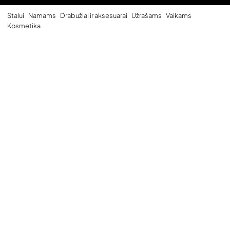
Stalui
Namams
Drabužiai ir aksesuarai
Užrašams
Vaikams
Kosmetika