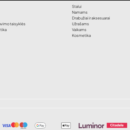
Stalui
Namams
Drabužiai ir aksesuarai
vimo taisyklės
Užrašams
tika
Vaikams
Kosmetika