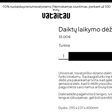
-10% nuolaida prenumeratoriams | Nemokamas siuntimas, perkant už 100
eurų
Daiktų laikymo d
35,00
€
Turime
Universali, novatoriško dizaino daikta
funkcionalumu. Šią daugiafunkcinę ki
dėžė yra pakankamai tvirta, kad galė
geriausia dalis, kad ši dėžė yra pui
pagyvinkite savo namus ar biurą išski
Daiktadėžė pagaminta iš lengvo, tvi
lengvai rūšiuojamas, gali būti perdir
Dydis: 290 x 237 x 400mm